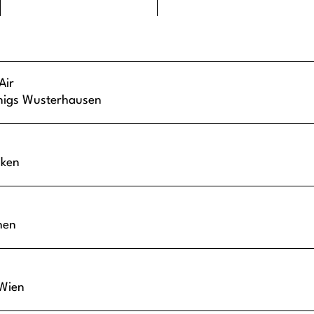
Air
nigs Wusterhausen
aken
hen
Wien