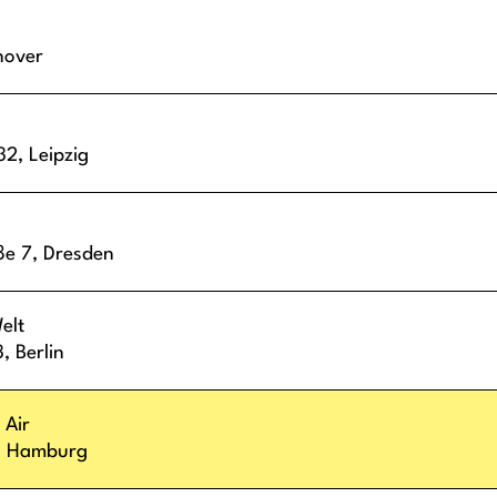
nover
 32,
Leipzig
ße 7,
Dresden
elt
3,
Berlin
 Air
,
Hamburg