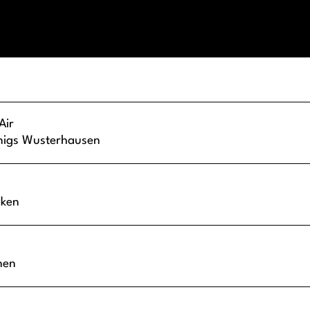
Air
nigs Wusterhausen
aken
hen