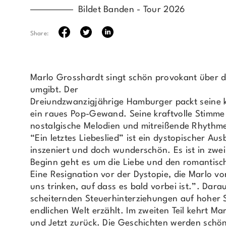
Bildet Banden - Tour 2026
Share:
Marlo Grosshardt singt schön provokant über di
umgibt. Der
Dreiundzwanzigjährige Hamburger packt seine kr
ein raues Pop-Gewand. Seine kraftvolle Stimme
nostalgische Melodien und mitreißende Rhythm
“Ein letztes Liebeslied” ist ein dystopischer Aus
inszeniert und doch wunderschön. Es ist in zwei
Beginn geht es um die Liebe und den romantis
Eine Resignation vor der Dystopie, die Marlo v
uns trinken, auf dass es bald vorbei ist.”. Dara
scheiternden Steuerhinterziehungen auf hoher S
endlichen Welt erzählt. Im zweiten Teil kehrt Ma
und Jetzt zurück. Die Geschichten werden schö