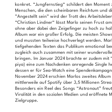
konkret. “Jungfernstieg“ schildert den Moment 
Menschen, die den scheinbaren Reichtum und die
”Angestellt sein” wird der Trott des Arbeitsleb
“Christian Lindner“ lässt Marlo seinen Frust am
ohne aber dabei den Zeigefinger zu hoch zu hal
Album war ein großer Erfolg. Die meisten Show
und mussten teilweise hochverlegt werden. Mar
tiefgehenden Texten das Publikum emotional be
zugleich auch zusammen mit seiner wundervoll
bringen. Im Januar 2024 brachte er zudem mit “E
piya) eine zum Nachdenken anregende Single h
dessen er für Sea-Watch eine Spendenkampagne
November 2024 erschien Marlos zweites Album
mittlerweile auf Spotify über 3,5 Millionen Stre
Besonders ein Reel des Songs “Astronaut” freut
Viralität in den sozialen Medien und eröffnete 
Zielgruppe.