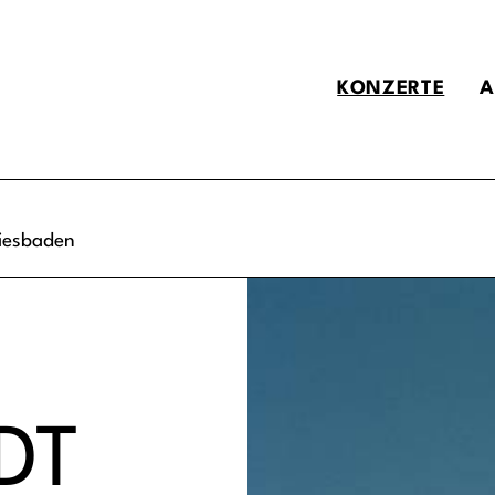
KONZERTE
A
iesbaden
DT