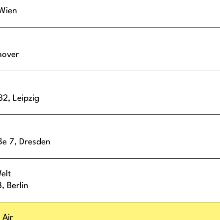
Wien
nover
 32,
Leipzig
ße 7,
Dresden
elt
3,
Berlin
 Air