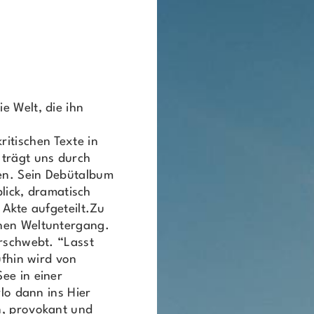
e Welt, die ihn
itischen Texte in
 trägt uns durch
en. Sein Debütalbum
blick, dramatisch
 Akte aufgeteilt.Zu
chen Weltuntergang.
orschwebt. “Lasst
ufhin wird von
ee in einer
rlo dann ins Hier
n, provokant und