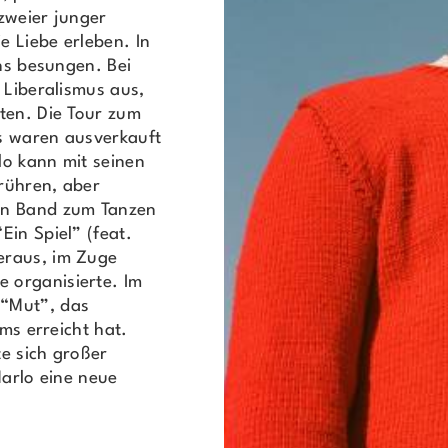
zweier junger
 Liebe erleben. In
ens besungen. Bei
 Liberalismus aus,
ten. Die Tour zum
s waren ausverkauft
lo kann mit seinen
rühren, aber
en Band zum Tanzen
in Spiel” (feat.
eraus, im Zuge
 organisierte. Im
 “Mut”, das
ams erreicht hat.
e sich großer
Marlo eine neue