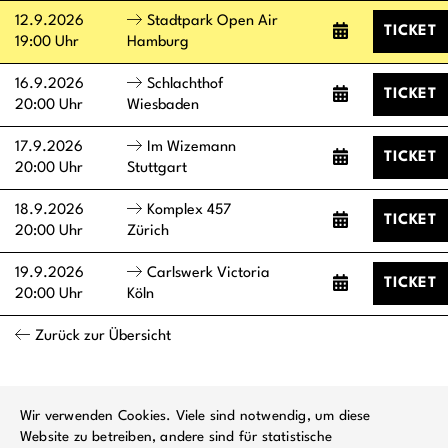
12.9.2026
Stadtpark Open Air
TICKET
19:00 Uhr
Hamburg
16.9.2026
Schlachthof
TICKET
20:00 Uhr
Wiesbaden
17.9.2026
Im Wizemann
TICKET
20:00 Uhr
Stuttgart
18.9.2026
Komplex 457
TICKET
20:00 Uhr
Zürich
19.9.2026
Carlswerk Victoria
TICKET
20:00 Uhr
Köln
Zurück zur Übersicht
Wir verwenden Cookies. Viele sind notwendig, um diese
Website zu betreiben, andere sind für statistische