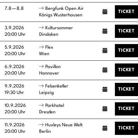
7.8
—
8.8
Bergfunk Open Air
TICKET
Königs Wusterhausen
3.9.2026
Kultursommer
TICKET
20:00 Uhr
Dinslaken
5.9.2026
Flex
TICKET
20:00 Uhr
Wien
6.9.2026
Pavillon
TICKET
20:00 Uhr
Hannover
9.9.2026
Felsenkeller
TICKET
19:30 Uhr
Leipzig
10.9.2026
Parkhotel
TICKET
20:00 Uhr
Dresden
11.9.2026
Huxleys Neue Welt
TICKET
20:00 Uhr
Berlin