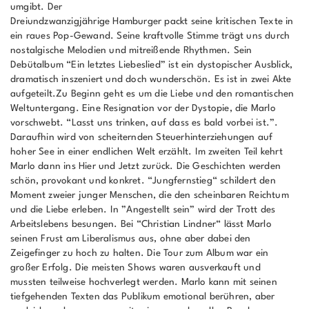
umgibt. Der
Dreiundzwanzigjährige Hamburger packt seine kritischen Texte in
ein raues Pop-Gewand. Seine kraftvolle Stimme trägt uns durch
nostalgische Melodien und mitreißende Rhythmen. Sein
Debütalbum “Ein letztes Liebeslied” ist ein dystopischer Ausblick,
dramatisch inszeniert und doch wunderschön. Es ist in zwei Akte
aufgeteilt.Zu Beginn geht es um die Liebe und den romantischen
Weltuntergang. Eine Resignation vor der Dystopie, die Marlo
vorschwebt. “Lasst uns trinken, auf dass es bald vorbei ist.”.
Daraufhin wird von scheiternden Steuerhinterziehungen auf
hoher See in einer endlichen Welt erzählt. Im zweiten Teil kehrt
Marlo dann ins Hier und Jetzt zurück. Die Geschichten werden
schön, provokant und konkret. “Jungfernstieg“ schildert den
Moment zweier junger Menschen, die den scheinbaren Reichtum
und die Liebe erleben. In ”Angestellt sein” wird der Trott des
Arbeitslebens besungen. Bei “Christian Lindner“ lässt Marlo
seinen Frust am Liberalismus aus, ohne aber dabei den
Zeigefinger zu hoch zu halten. Die Tour zum Album war ein
großer Erfolg. Die meisten Shows waren ausverkauft und
mussten teilweise hochverlegt werden. Marlo kann mit seinen
tiefgehenden Texten das Publikum emotional berühren, aber