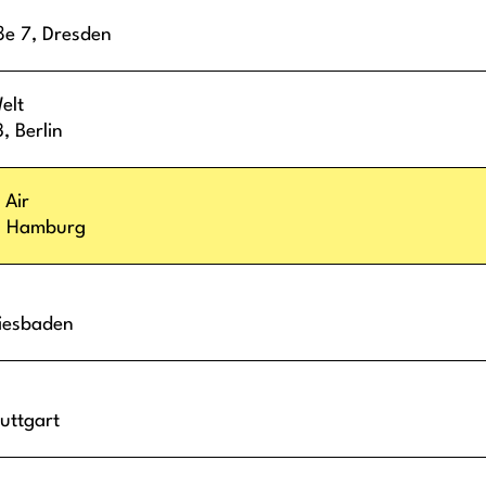
ße 7,
Dresden
elt
3,
Berlin
 Air
,
Hamburg
iesbaden
uttgart