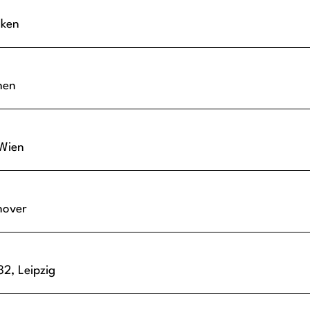
aken
hen
Wien
nover
 32,
Leipzig