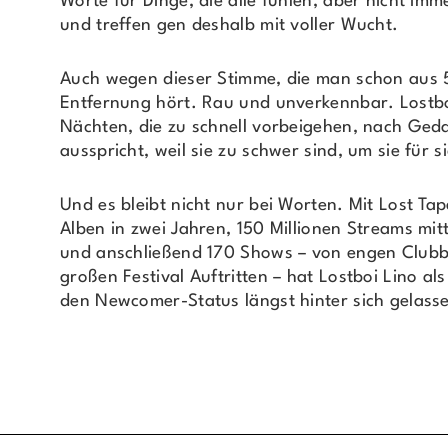
Worte für Dinge, die alle fühlen, aber nicht im
und treffen gen deshalb mit voller Wucht.
Auch wegen dieser Stimme, die man schon aus 
Entfernung hört. Rau und unverkennbar. Lostbo
Nächten, die zu schnell vorbeigehen, nach Ged
ausspricht, weil sie zu schwer sind, um sie für s
Und es bleibt nicht nur bei Worten. Mit Lost Ta
Alben in zwei Jahren, 150 Millionen Streams mit
und anschließend 170 Shows – von engen Clubb
großen Festival Auftritten – hat Lostboi Lino al
den Newcomer-Status längst hinter sich gelass