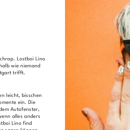
chrap. Lostboi Lino
shalb wie niemand
gart trifft.
n leicht, bisschen
omente ein. Die
s dem Autofenster,
wenn alles anders
tboi Lino find