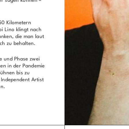
mer sagen können –
50 Kilometern
i Lino klingt nach
anken, die man laut
ich zu behalten.
pe und Phase zwei
ten in der Pandemie
ühnen bis zu
s Independent Artist
en.