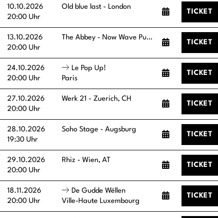
10.10.2026
Old blue last - London
TICKET
20:00 Uhr
13.10.2026
The Abbey - Now Wave Pub - Manchester
TICKET
20:00 Uhr
24.10.2026
Le Pop Up!
TICKET
20:00 Uhr
Paris
27.10.2026
Werk 21 - Zuerich, CH
TICKET
20:00 Uhr
28.10.2026
Soho Stage - Augsburg
TICKET
19:30 Uhr
29.10.2026
Rhiz - Wien, AT
TICKET
20:00 Uhr
18.11.2026
De Gudde Wëllen
TICKET
20:00 Uhr
Ville-Haute Luxembourg