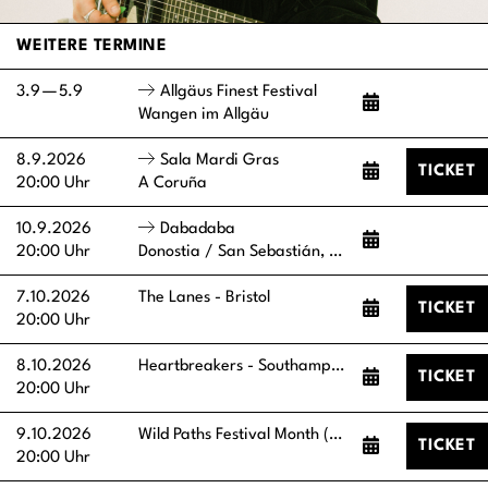
WEITERE TERMINE
3.9
—
5.9
Allgäus Finest Festival
Wangen im Allgäu
8.9.2026
Sala Mardi Gras
TICKET
20:00 Uhr
A Coruña
10.9.2026
Dabadaba
20:00 Uhr
Donostia / San Sebastián, Gipuzkoa
7.10.2026
The Lanes - Bristol
TICKET
20:00 Uhr
8.10.2026
Heartbreakers - Southampton
TICKET
20:00 Uhr
9.10.2026
Wild Paths Festival Month (Voodoo Daddys) - Norwich
TICKET
20:00 Uhr