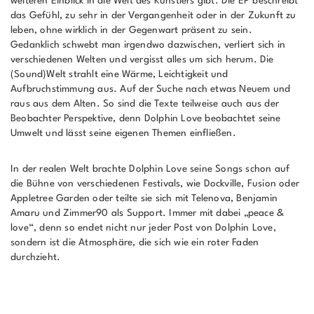
weiteren Einblick in die Welt des Künstlers gibt. Die EP beschreibt
das Gefühl, zu sehr in der Vergangenheit oder in der Zukunft zu
leben, ohne wirklich in der Gegenwart präsent zu sein.
Gedanklich schwebt man irgendwo dazwischen, verliert sich in
verschiedenen Welten und vergisst alles um sich herum. Die
(Sound)Welt strahlt eine Wärme, Leichtigkeit und
Aufbruchstimmung aus. Auf der Suche nach etwas Neuem und
raus aus dem Alten. So sind die Texte teilweise auch aus der
Beobachter Perspektive, denn Dolphin Love beobachtet seine
Umwelt und lässt seine eigenen Themen einfließen.
In der realen Welt brachte Dolphin Love seine Songs schon auf
die Bühne von verschiedenen Festivals, wie Dockville, Fusion oder
Appletree Garden oder teilte sie sich mit Telenova, Benjamin
Amaru und Zimmer90 als Support. Immer mit dabei „peace &
love“, denn so endet nicht nur jeder Post von Dolphin Love,
sondern ist die Atmosphäre, die sich wie ein roter Faden
durchzieht.