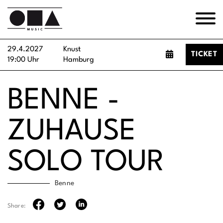
29.4.2027
Knust
TICKET
19:00 Uhr
Hamburg
BENNE -
ZUHAUSE
SOLO TOUR
Benne
Share: