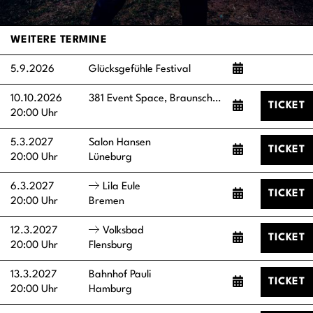
WEITERE TERMINE
5.9.2026
Glücksgefühle Festival
10.10.2026
381 Event Space, Braunschweig
TICKET
20:00 Uhr
5.3.2027
Salon Hansen
TICKET
20:00 Uhr
Lüneburg
6.3.2027
Lila Eule
TICKET
20:00 Uhr
Bremen
12.3.2027
Volksbad
TICKET
20:00 Uhr
Flensburg
13.3.2027
Bahnhof Pauli
TICKET
20:00 Uhr
Hamburg