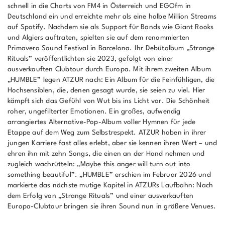
schnell in die Charts von FM4 in Österreich und EGOfm in
Deutschland ein und erreichte mehr als eine halbe Million Streams
auf Spotify. Nachdem sie als Support für Bands wie Giant Rooks
und Algiers auftraten, spielten sie auf dem renommierten
Primavera Sound Festival in Barcelona. Ihr Debütalbum „Strange
Rituals” veröffentlichten sie 2023, gefolgt von einer
ausverkauften Clubtour durch Europa. Mit ihrem zweiten Album
„HUMBLE” legen ATZUR nach: Ein Album für die Feinfühligen, die
Hochsensiblen, die, denen gesagt wurde, sie seien zu viel. Hier
kämpft sich das Gefühl von Wut bis ins Licht vor. Die Schönheit
roher, ungefilterter Emotionen. Ein großes, aufwendig
arrangiertes Alternative-Pop-Album voller Hymnen für jede
Etappe auf dem Weg zum Selbstrespekt. ATZUR haben in ihrer
jungen Karriere fast alles erlebt, aber sie kennen ihren Wert – und
ehren ihn mit zehn Songs, die einen an der Hand nehmen und
zugleich wachrütteln: „Maybe this anger will turn out into
something beautiful”. „HUMBLE” erschien im Februar 2026 und
markierte das nächste mutige Kapitel in ATZURs Laufbahn: Nach
dem Erfolg von „Strange Rituals” und einer ausverkauften
Europa-Clubtour bringen sie ihren Sound nun in größere Venues.