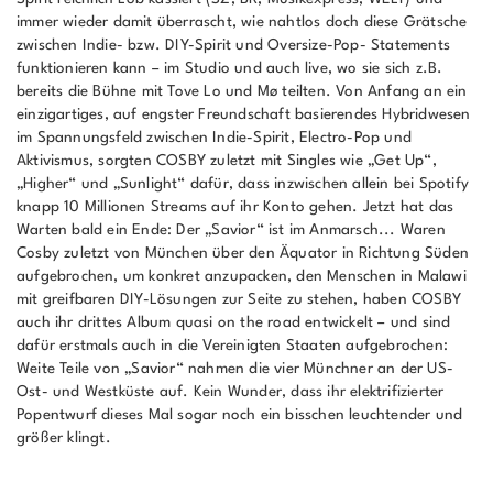
immer wieder damit überrascht, wie nahtlos doch diese Grätsche
zwischen Indie- bzw. DIY-Spirit und Oversize-Pop- Statements
funktionieren kann – im Studio und auch live, wo sie sich z.B.
bereits die Bühne mit Tove Lo und Mø teilten. Von Anfang an ein
einzigartiges, auf engster Freundschaft basierendes Hybridwesen
im Spannungsfeld zwischen Indie-Spirit, Electro-Pop und
Aktivismus, sorgten COSBY zuletzt mit Singles wie „Get Up“,
„Higher“ und „Sunlight“ dafür, dass inzwischen allein bei Spotify
knapp 10 Millionen Streams auf ihr Konto gehen. Jetzt hat das
Warten bald ein Ende: Der „Savior“ ist im Anmarsch... Waren
Cosby zuletzt von München über den Äquator in Richtung Süden
aufgebrochen, um konkret anzupacken, den Menschen in Malawi
mit greifbaren DIY-Lösungen zur Seite zu stehen, haben COSBY
auch ihr drittes Album quasi on the road entwickelt – und sind
dafür erstmals auch in die Vereinigten Staaten aufgebrochen:
Weite Teile von „Savior“ nahmen die vier Münchner an der US-
Ost- und Westküste auf. Kein Wunder, dass ihr elektrifizierter
Popentwurf dieses Mal sogar noch ein bisschen leuchtender und
größer klingt.