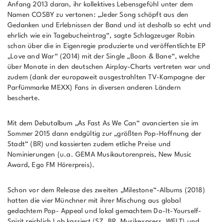
Anfang 2013 daran, ihr kollektives Lebensgefühl unter dem
Namen COSBY zu vertonen: „Jeder Song schöpft aus den
Gedanken und Erlebnissen der Band und ist deshalb so echt und
ehrlich wie ein Tagebucheintrag“, sagte Schlagzeuger Robin
schon über die in Eigenregie produzierte und veröffentlichte EP
„Love and War“ (2014) mit der Single „Boon & Bane“, welche
über Monate in den deutschen Airplay-Charts vertreten war und
zudem (dank der europaweit ausgestrahlten TV-Kampagne der
Parfümmarke MEXX) Fans in diversen anderen Ländern
bescherte.
Mit dem Debutalbum „As Fast As We Can“ avancierten sie im
Sommer 2015 dann endgültig zur „größten Pop-Hoffnung der
Stadt“ (BR) und kassierten zudem etliche Preise und
Nominierungen (u.a. GEMA Musikautorenpreis, New Music
Award, Ego FM Hörerpreis).
Schon vor dem Release des zweiten „Milestone“-Albums (2018)
hatten die vier Münchner mit ihrer Mischung aus global
gedachtem Pop- Appeal und lokal gemachtem Do-It-Yourself-
Spirit reichlich Lob kassiert (SZ, BR, Musikexpress, WELT) und